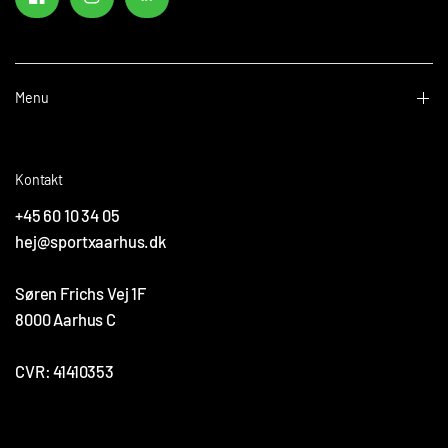
Menu
Kontakt
+45 60 10 34 05
hej@sportxaarhus.dk
Søren Frichs Vej 1F
8000 Aarhus C
CVR: 41410353