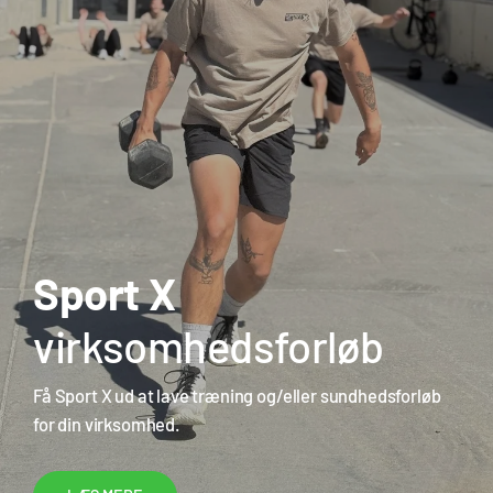
Sport X
virksomhedsforløb
Få Sport X ud at lave træning og/eller sundhedsforløb
for din virksomhed.